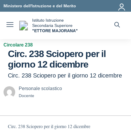
Vai ai contenuti
Vai al menu di navigazione
Vai al footer
Ministero dell'Istruzione e del Merito
Istituto Istruzione
Secondaria Superiore
"ETTORE MAJORANA"
— Visita la pagina iniziale della scuola
Circolare 238
Circ. 238 Sciopero per il
giorno 12 dicembre
Circ. 238 Sciopero per il giorno 12 dicembre
Personale scolastico
Docente
Circ. 238 Sciopero per il giorno 12 dicembre