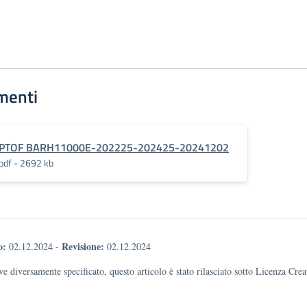
menti
PTOF BARH11000E-202225-202425-20241202
pdf - 2692 kb
o:
Revisione:
02.12.2024
-
02.12.2024
e diversamente specificato, questo articolo è stato rilasciato sotto Licenza Cr