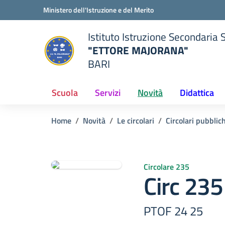
Vai ai contenuti
Vai al menu di navigazione
Vai al footer
Ministero dell'Istruzione e del Merito
Istituto Istruzione Secondaria 
"ETTORE MAJORANA"
BARI
della scuola
— Visita la pagina iniziale del
Scuola
Servizi
Novità
Didattica
Home
Novità
Le circolari
Circolari pubblic
Circolare 235
Circ 23
PTOF 24 25