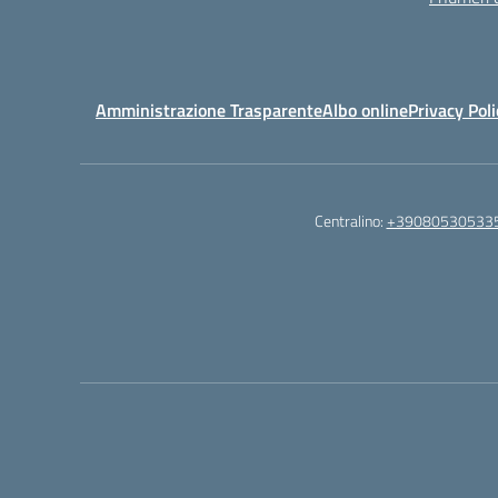
Amministrazione Trasparente
Albo online
Privacy Poli
Centralino:
+39080530533