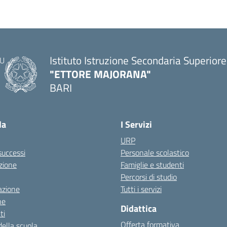
Istituto Istruzione Secondaria Superiore
"ETTORE MAJORANA"
BARI
— Visita la pagina iniziale della scuola
la
I Servizi
URP
 successi
Personale scolastico
zione
Famiglie e studenti
Percorsi di studio
azione
Tutti i servizi
ne
Didattica
ti
Offerta formativa
della scuola