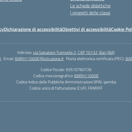
Le schede didattiche
I progetti delle classi
cy
Dichiarazione di accessibilità
Obiettivi di accessibilità
Cookie Pol
Indirizzo:
via Salvatore Tramonte 2, CAP 70132, Bari (BA)
5
Email:
BARH11000E@istruzione.it
Posta elettronica certificata (PEC):
BAR
Codice fiscale: 93510760726
Codice meccanografico:
BARH11000E
Codice Indice delle Pubbliche Amministrazioni (IPA): ipemba
Codice unico di fatturazione (CUF): FKMXFF