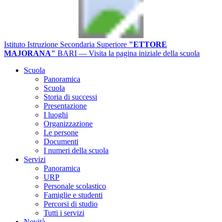
Istituto Istruzione Secondaria Superiore
"ETTORE
MAJORANA"
BARI
— Visita la pagina iniziale della scuola
Scuola
Panoramica
Scuola
Storia di successi
Presentazione
I luoghi
Organizzazione
Le persone
Documenti
I numeri della scuola
Servizi
Panoramica
URP
Personale scolastico
Famiglie e studenti
Percorsi di studio
Tutti i servizi
Novità