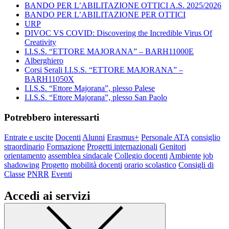
BANDO PER L’ABILITAZIONE OTTICI A.S. 2025/2026
BANDO PER L’ABILITAZIONE PER OTTICI
URP
DIVOC VS COVID: Discovering the Incredible Virus Of
Creativity
I.I.S.S. “ETTORE MAJORANA” – BARH11000E
Alberghiero
Corsi Serali I.I.S.S. “ETTORE MAJORANA” –
BARH11050X
I.I.S.S. “Ettore Majorana”, plesso Palese
I.I.S.S. “Ettore Majorana”, plesso San Paolo
Potrebbero interessarti
Entrate e uscite
Docenti
Alunni
Erasmus+
Personale ATA
consiglio
straordinario
Formazione
Progetti internazionali
Genitori
orientamento
assemblea sindacale
Collegio docenti
Ambiente
job
shadowing
Progetto
mobilità docenti
orario scolastico
Consigli di
Classe
PNRR
Eventi
Accedi ai servizi