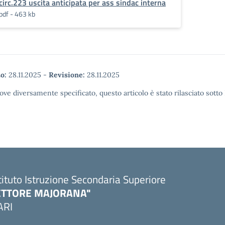
circ.223 uscita anticipata per ass sindac interna
pdf - 463 kb
o:
28.11.2025
-
Revisione:
28.11.2025
ove diversamente specificato, questo articolo è stato rilasciato sott
tituto Istruzione Secondaria Superiore
ETTORE MAJORANA"
ARI
Visita la pagina iniziale della scuola