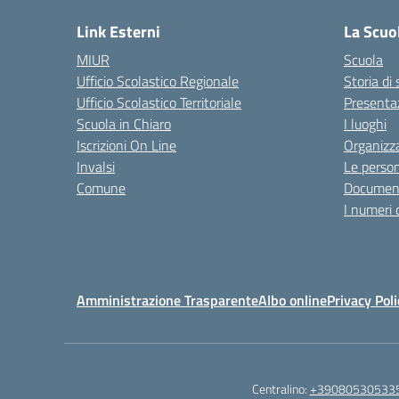
Link Esterni
La Scuo
MIUR
Scuola
Ufficio Scolastico Regionale
Storia di
Ufficio Scolastico Territoriale
Presenta
Scuola in Chiaro
I luoghi
Iscrizioni On Line
Organizz
Invalsi
Le perso
Comune
Documen
I numeri 
Amministrazione Trasparente
Albo online
Privacy Poli
Centralino:
+39080530533