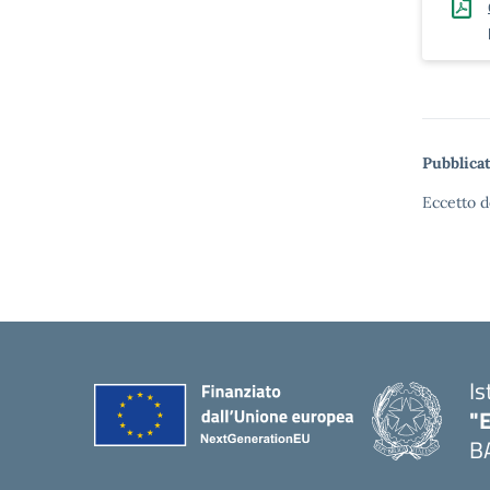
Pubblicat
Eccetto d
Is
"
B
— 