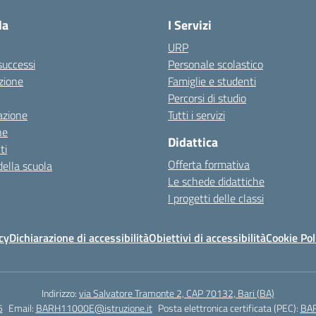
la
I Servizi
URP
 successi
Personale scolastico
zione
Famiglie e studenti
Percorsi di studio
azione
Tutti i servizi
ne
Didattica
ti
Offerta formativa
della scuola
Le schede didattiche
I progetti delle classi
cy
Dichiarazione di accessibilità
Obiettivi di accessibilità
Cookie Pol
Indirizzo:
via Salvatore Tramonte 2, CAP 70132, Bari (BA)
5
Email:
BARH11000E@istruzione.it
Posta elettronica certificata (PEC):
BAR