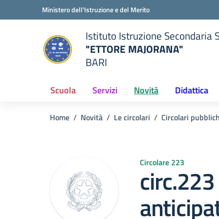
Vai ai contenuti
Vai al menu di navigazione
Vai al footer
Ministero dell'Istruzione e del Merito
Istituto Istruzione Secondaria 
"ETTORE MAJORANA"
BARI
della scuola
— Visita la pagina iniziale del
Scuola
Servizi
Novità
Didattica
Home
Novità
Le circolari
Circolari pubblic
Circolare 223
circ.223
anticipa