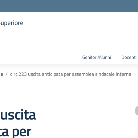
Superiore
la scuola
Genitori/Alunni
Docenti
he
circ.223 uscita anticipata per assemblea sindacale interna
 uscita
ta per