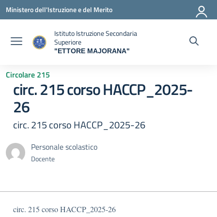
Vai ai contenuti
Vai al menu di navigazione
Vai al footer
Ministero dell'Istruzione e del Merito
Istituto Istruzione Secondaria
Superiore
"ETTORE MAJORANA"
— Visita la pagina iniziale della scuola
Circolare 215
circ. 215 corso HACCP_2025-
26
circ. 215 corso HACCP_2025-26
Personale scolastico
Docente
circ. 215 corso HACCP_2025-26