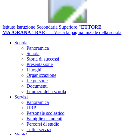
Istituto Istruzione Secondaria Superiore
"ETTORE
MAJORANA"
BARI
— Visita la pagina iniziale della scuola
Scuola
Panoramica
Scuola
Storia di successi
Presentazione
I luoghi
Organizzazione
Le persone
Documenti
I numeri della scuola
Servizi
Panoramica
URP
Personale scolastico
Famiglie e studenti
Percorsi di studio
Tutti i servizi
Novità