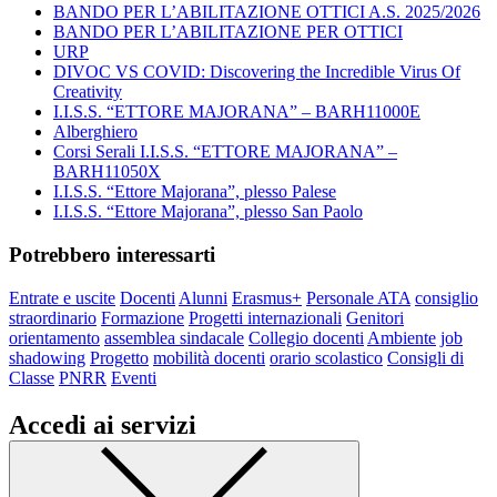
BANDO PER L’ABILITAZIONE OTTICI A.S. 2025/2026
BANDO PER L’ABILITAZIONE PER OTTICI
URP
DIVOC VS COVID: Discovering the Incredible Virus Of
Creativity
I.I.S.S. “ETTORE MAJORANA” – BARH11000E
Alberghiero
Corsi Serali I.I.S.S. “ETTORE MAJORANA” –
BARH11050X
I.I.S.S. “Ettore Majorana”, plesso Palese
I.I.S.S. “Ettore Majorana”, plesso San Paolo
Potrebbero interessarti
Entrate e uscite
Docenti
Alunni
Erasmus+
Personale ATA
consiglio
straordinario
Formazione
Progetti internazionali
Genitori
orientamento
assemblea sindacale
Collegio docenti
Ambiente
job
shadowing
Progetto
mobilità docenti
orario scolastico
Consigli di
Classe
PNRR
Eventi
Accedi ai servizi