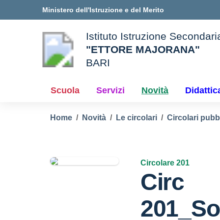
Vai ai contenuti
Vai al menu di navigazione
Vai al footer
Ministero dell'Istruzione e del Merito
Istituto Istruzione Secondar
"ETTORE MAJORANA"
BARI
e della scuola
— Visita la pagina iniziale d
Scuola
Servizi
Novità
Didattic
Home
Novità
Le circolari
Circolari pubb
Circolare 201
Circ
201_So