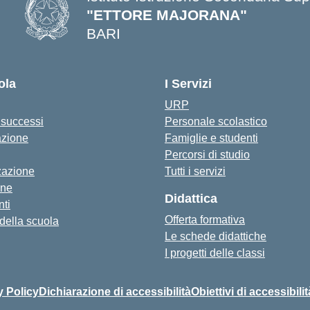
"ETTORE MAJORANA"
BARI
— Visita la pagina iniziale della s
ola
I Servizi
URP
i successi
Personale scolastico
azione
Famiglie e studenti
Percorsi di studio
zazione
Tutti i servizi
one
Didattica
ti
Offerta formativa
 della scuola
Le schede didattiche
I progetti delle classi
y Policy
Dichiarazione di accessibilità
Obiettivi di accessibilit