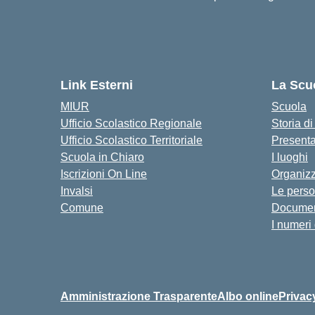
Link Esterni
La Scu
MIUR
Scuola
Ufficio Scolastico Regionale
Storia d
Ufficio Scolastico Territoriale
Present
Scuola in Chiaro
I luoghi
Iscrizioni On Line
Organiz
Invalsi
Le pers
Comune
Documen
I numeri
Amministrazione Trasparente
Albo online
Privac