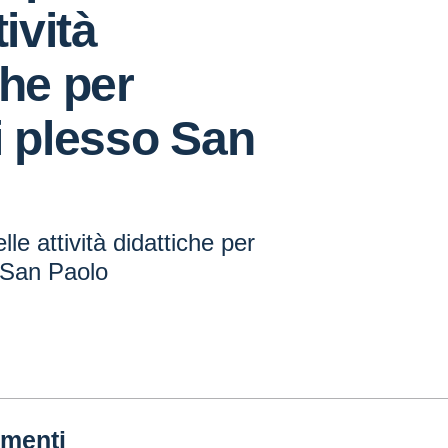
tività
che per
i plesso San
le attività didattiche per
 San Paolo
menti