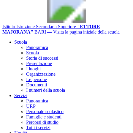
Istituto Istruzione Secondaria Superiore
"ETTORE
MAJORANA"
BARI
— Visita la pagina iniziale della scuola
Scuola
Panoramica
Scuola
Storia di successi
Presentazione
I luoghi
Organizzazione
Le persone
Documenti
I numeri della scuola
Servizi
Panoramica
URP
Personale scolastico
Famiglie e studenti
Percorsi di studio
Tutti i servizi
Novità