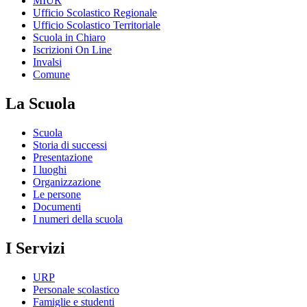
MIUR
Ufficio Scolastico Regionale
Ufficio Scolastico Territoriale
Scuola in Chiaro
Iscrizioni On Line
Invalsi
Comune
La Scuola
Scuola
Storia di successi
Presentazione
I luoghi
Organizzazione
Le persone
Documenti
I numeri della scuola
I Servizi
URP
Personale scolastico
Famiglie e studenti