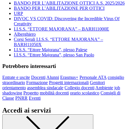
BANDO PER L’ABILITAZIONE OTTICI A.S. 2025/2026
BANDO PER L’ABILITAZIONE PER OTTICI
URP
DIVOC VS COVID: Discovering the Incredible Virus Of
Creativity
I.I.S.S. “ETTORE MAJORANA” – BARH11000E
Alberghiero
Corsi Serali I.I.S.S. “ETTORE MAJORANA” –
BARH11050X
I.I.S.S. “Ettore Majorana”, plesso Palese
I.I.S.S. “Ettore Majorana”, plesso San Paolo
Potrebbero interessarti
Entrate e uscite
Docenti
Alunni
Erasmus+
Personale ATA
consiglio
straordinario
Formazione
Progetti internazionali
Genitori
orientamento
assemblea sindacale
Collegio docenti
Ambiente
job
shadowing
Progetto
mobilità docenti
orario scolastico
Consigli di
Classe
PNRR
Eventi
Accedi ai servizi