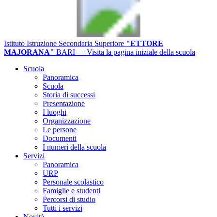
Istituto Istruzione Secondaria Superiore
"ETTORE
MAJORANA"
BARI
— Visita la pagina iniziale della scuola
Scuola
Panoramica
Scuola
Storia di successi
Presentazione
I luoghi
Organizzazione
Le persone
Documenti
I numeri della scuola
Servizi
Panoramica
URP
Personale scolastico
Famiglie e studenti
Percorsi di studio
Tutti i servizi
Novità