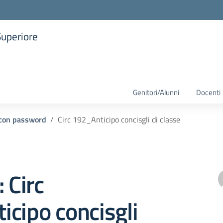
Superiore
la scuola
Genitori/Alunni
Docenti
i con password
Circ 192_Anticipo concisgli di classe
 Circ
cipo concisgli