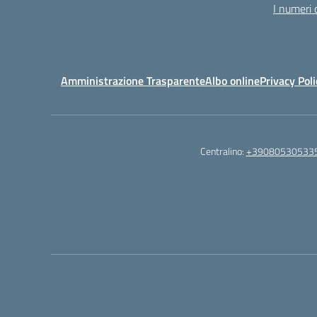
I numeri 
Amministrazione Trasparente
Albo online
Privacy Poli
Centralino:
+39080530533