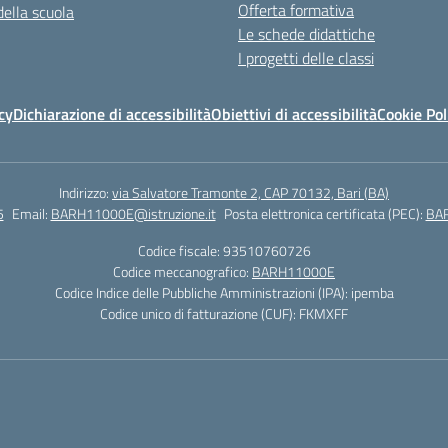
Offerta formativa
della scuola
Le schede didattiche
I progetti delle classi
cy
Dichiarazione di accessibilità
Obiettivi di accessibilità
Cookie Pol
Indirizzo:
via Salvatore Tramonte 2, CAP 70132, Bari (BA)
5
Email:
BARH11000E@istruzione.it
Posta elettronica certificata (PEC):
BAR
Codice fiscale: 93510760726
Codice meccanografico:
BARH11000E
Codice Indice delle Pubbliche Amministrazioni (IPA): ipemba
Codice unico di fatturazione (CUF): FKMXFF