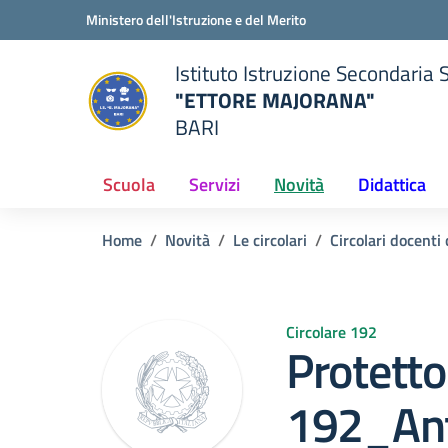
Vai ai contenuti
Vai al menu di navigazione
Vai al footer
Ministero dell'Istruzione e del Merito
Istituto Istruzione Secondaria 
"ETTORE MAJORANA"
BARI
della scuola
— Visita la pagina iniziale del
Scuola
Servizi
Novità
Didattica
Home
Novità
Le circolari
Circolari docent
Circolare 192
Protetto:
192_Anti