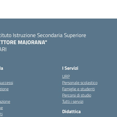
tituto Istruzione Secondaria Superiore
ETTORE MAJORANA"
ARI
Visita la pagina iniziale della scuola
la
I Servizi
URP
 successi
Personale scolastico
zione
Famiglie e studenti
Percorsi di studio
azione
Tutti i servizi
ne
Didattica
ti