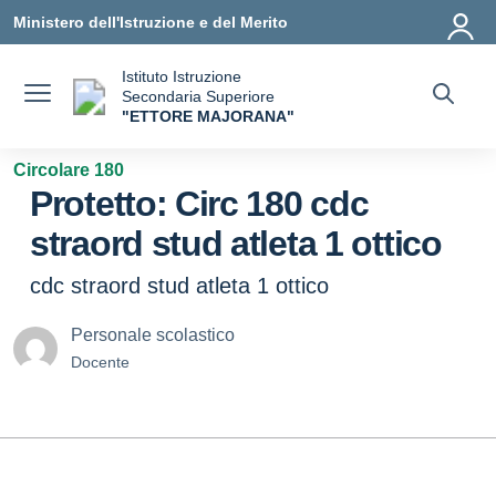
Vai ai contenuti
Vai al menu di navigazione
Vai al footer
Ministero dell'Istruzione e del Merito
Istituto Istruzione
Secondaria Superiore
"ETTORE MAJORANA"
— Visita la pagina iniziale della scuola
Circolare 180
Protetto: Circ 180 cdc
straord stud atleta 1 ottico
cdc straord stud atleta 1 ottico
Personale scolastico
Docente