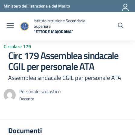
Vai ai contenuti
Vai al menu di navigazione
Vai al footer
Ministero dell'Istruzione e del Merito
Istituto Istruzione Secondaria
Superiore
"ETTORE MAJORANA"
— Visita la pagina iniziale della scuola
Circolare 179
Circ 179 Assemblea sindacale
CGIL per personale ATA
Assemblea sindacale CGIL per personale ATA
Personale scolastico
Docente
Documenti