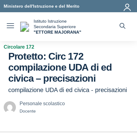
Vai ai contenuti
Vai al menu di navigazione
Vai al footer
Ministero dell'Istruzione e del Merito
Istituto Istruzione
Secondaria Superiore
"ETTORE MAJORANA"
— Visita la pagina iniziale della scuola
Circolare 172
Protetto: Circ 172
compilazione UDA di ed
civica – precisazioni
compilazione UDA di ed civica - precisazioni
Personale scolastico
Docente