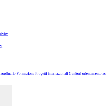
ivity
0X
raordinario
Formazione
Progetti internazionali
Genitori
orientamento
as