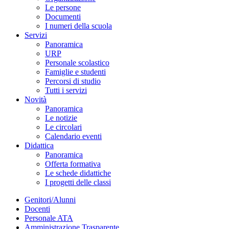
Le persone
Documenti
I numeri della scuola
Servizi
Panoramica
URP
Personale scolastico
Famiglie e studenti
Percorsi di studio
Tutti i servizi
Novità
Panoramica
Le notizie
Le circolari
Calendario eventi
Didattica
Panoramica
Offerta formativa
Le schede didattiche
I progetti delle classi
Genitori/Alunni
Docenti
Personale ATA
Amministrazione Trasparente