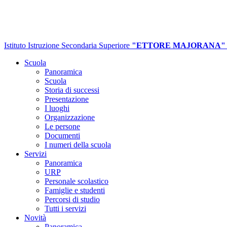
Istituto Istruzione Secondaria Superiore
"ETTORE MAJORANA"
Scuola
Panoramica
Scuola
Storia di successi
Presentazione
I luoghi
Organizzazione
Le persone
Documenti
I numeri della scuola
Servizi
Panoramica
URP
Personale scolastico
Famiglie e studenti
Percorsi di studio
Tutti i servizi
Novità
Panoramica