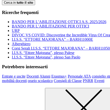
Cerca in
tutto il sito
Ricerche frequenti
BANDO PER L’ABILITAZIONE OTTICI A.S. 2025/2026
BANDO PER L’ABILITAZIONE PER OTTICI
URP
DIVOC VS COVID: Discovering the Incredible Virus Of Creat
I.I.S.S. “ETTORE MAJORANA” – BARH11000E
Alberghiero
Corsi Serali I.I.S.S. “ETTORE MAJORANA” – BARH1105
I.I.S.S. “Ettore Majorana”, plesso Palese
I.I.S.S. “Ettore Majorana”, plesso San Paolo
Potrebbero interessarti
Entrate e uscite
Docenti
Alunni
Erasmus+
Personale ATA
consiglio st
mobilità docenti
orario scolastico
Consigli di Classe
PNRR
Eventi