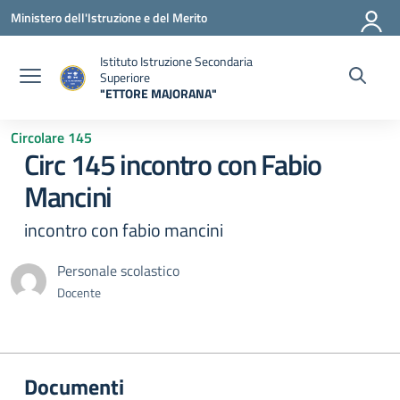
Vai ai contenuti
Vai al menu di navigazione
Vai al footer
Ministero dell'Istruzione e del Merito
Istituto Istruzione Secondaria
Superiore
"ETTORE MAJORANA"
— Visita la pagina iniziale della scuola
Circolare 145
Circ 145 incontro con Fabio
Mancini
incontro con fabio mancini
Personale scolastico
Docente
Documenti