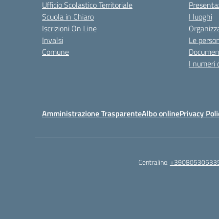
Ufficio Scolastico Territoriale
Presenta
Scuola in Chiaro
I luoghi
Iscrizioni On Line
Organizz
Invalsi
Le perso
Comune
Documen
I numeri 
Amministrazione Trasparente
Albo online
Privacy Poli
Centralino:
+39080530533