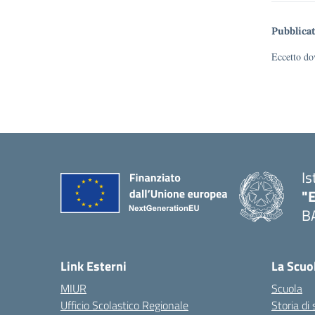
Pubblicat
Eccetto dov
Is
"
B
— 
Link Esterni
La Scuo
MIUR
Scuola
Ufficio Scolastico Regionale
Storia di