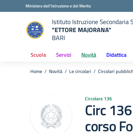
Vai ai contenuti
Vai al menu di navigazione
Vai al footer
Ministero dell'Istruzione e del Merito
Istituto Istruzione Secondaria 
"ETTORE MAJORANA"
BARI
della scuola
— Visita la pagina iniziale del
Scuola
Servizi
Novità
Didattica
Home
Novità
Le circolari
Circolari pubblic
Circolare 136
Circ 13
corso F