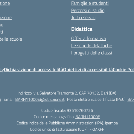
zione
Famiglie e studenti
Percorsi di studio
azione
Tutti i servizi
ne
Didattica
ti
Offerta formativa
della scuola
Le schede didattiche
I progetti delle classi
cy
Dichiarazione di accessibilità
Obiettivi di accessibilità
Cookie Pol
Indirizzo:
via Salvatore Tramonte 2, CAP 70132, Bari (BA)
5
Email:
BARH11000E@istruzione.it
Posta elettronica certificata (PEC):
BAR
Codice fiscale: 93510760726
Codice meccanografico:
BARH11000E
Codice Indice delle Pubbliche Amministrazioni (IPA): ipemba
Codice unico di fatturazione (CUF): FKMXFF