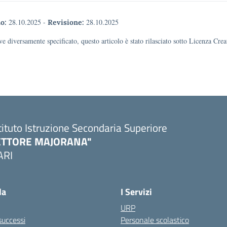
28.10.2025
-
28.10.2025
o:
Revisione:
e diversamente specificato, questo articolo è stato rilasciato sotto Licenza Cr
tituto Istruzione Secondaria Superiore
ETTORE MAJORANA"
ARI
Visita la pagina iniziale della scuola
la
I Servizi
URP
 successi
Personale scolastico