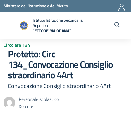
Vai ai contenuti
Vai al menu di navigazione
Vai al footer
Ministero dell'Istruzione e del Merito
Istituto Istruzione Secondaria
Superiore
"ETTORE MAJORANA"
— Visita la pagina iniziale della scuola
Circolare 134
Protetto: Circ
134_Convocazione Consiglio
straordinario 4Art
Convocazione Consiglio straordinario 4Art
Personale scolastico
Docente