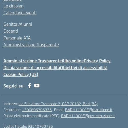
Le circolari
Calendario eventi
Genitori/Alunni
Docenti
Personale ATA
Amministrazione Trasparente
Amministrazione Trasparente
Albo online
Privacy Policy
Dichiarazione di accessibilità
Obiettivi di accessibilità
Cookie Policy (UE)
Seguici su:
Indirizzo:
via Salvatore Tramonte 2, CAP 70132, Bari (BA)
Centralino:
+390805305335
Email:
BARH11000E@istruzione.it
Posta elettronica certificata (PEC):
BARH11000E@pec.istruzione.it
Codice fiscale: 93510760726