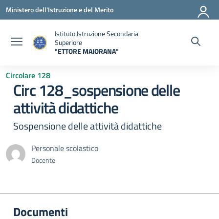
Vai ai contenuti
Vai al menu di navigazione
Vai al footer
Ministero dell'Istruzione e del Merito
Istituto Istruzione Secondaria
Superiore
"ETTORE MAJORANA"
— Visita la pagina iniziale della scuola
Circolare 128
Circ 128_sospensione delle
attività didattiche
Sospensione delle attività didattiche
Personale scolastico
Docente
Documenti