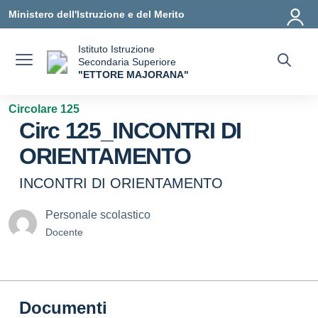
Vai ai contenuti
Vai al menu di navigazione
Vai al footer
Ministero dell'Istruzione e del Merito
Istituto Istruzione
Secondaria Superiore
"ETTORE MAJORANA"
— Visita la pagina iniziale della scuola
Circolare 125
Circ 125_INCONTRI DI
ORIENTAMENTO
INCONTRI DI ORIENTAMENTO
Personale scolastico
Docente
Documenti