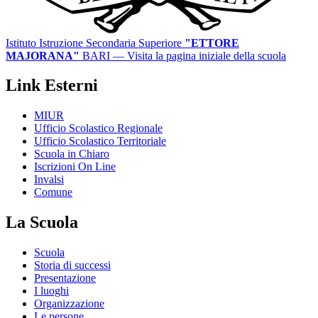
Istituto Istruzione Secondaria Superiore
"ETTORE
MAJORANA"
BARI
— Visita la pagina iniziale della scuola
Link Esterni
MIUR
Ufficio Scolastico Regionale
Ufficio Scolastico Territoriale
Scuola in Chiaro
Iscrizioni On Line
Invalsi
Comune
La Scuola
Scuola
Storia di successi
Presentazione
I luoghi
Organizzazione
Le persone