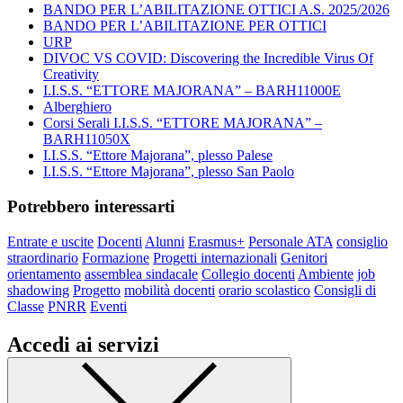
BANDO PER L’ABILITAZIONE OTTICI A.S. 2025/2026
BANDO PER L’ABILITAZIONE PER OTTICI
URP
DIVOC VS COVID: Discovering the Incredible Virus Of
Creativity
I.I.S.S. “ETTORE MAJORANA” – BARH11000E
Alberghiero
Corsi Serali I.I.S.S. “ETTORE MAJORANA” –
BARH11050X
I.I.S.S. “Ettore Majorana”, plesso Palese
I.I.S.S. “Ettore Majorana”, plesso San Paolo
Potrebbero interessarti
Entrate e uscite
Docenti
Alunni
Erasmus+
Personale ATA
consiglio
straordinario
Formazione
Progetti internazionali
Genitori
orientamento
assemblea sindacale
Collegio docenti
Ambiente
job
shadowing
Progetto
mobilità docenti
orario scolastico
Consigli di
Classe
PNRR
Eventi
Accedi ai servizi