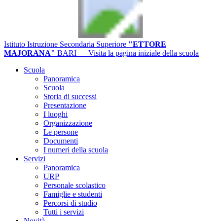
Istituto Istruzione Secondaria Superiore
"ETTORE
MAJORANA"
BARI
— Visita la pagina iniziale della scuola
Scuola
Panoramica
Scuola
Storia di successi
Presentazione
I luoghi
Organizzazione
Le persone
Documenti
I numeri della scuola
Servizi
Panoramica
URP
Personale scolastico
Famiglie e studenti
Percorsi di studio
Tutti i servizi
Novità