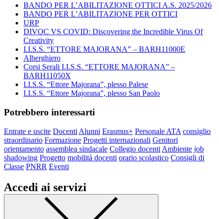
BANDO PER L’ABILITAZIONE OTTICI A.S. 2025/2026
BANDO PER L’ABILITAZIONE PER OTTICI
URP
DIVOC VS COVID: Discovering the Incredible Virus Of
Creativity
I.I.S.S. “ETTORE MAJORANA” – BARH11000E
Alberghiero
Corsi Serali I.I.S.S. “ETTORE MAJORANA” –
BARH11050X
I.I.S.S. “Ettore Majorana”, plesso Palese
I.I.S.S. “Ettore Majorana”, plesso San Paolo
Potrebbero interessarti
Entrate e uscite
Docenti
Alunni
Erasmus+
Personale ATA
consiglio
straordinario
Formazione
Progetti internazionali
Genitori
orientamento
assemblea sindacale
Collegio docenti
Ambiente
job
shadowing
Progetto
mobilità docenti
orario scolastico
Consigli di
Classe
PNRR
Eventi
Accedi ai servizi