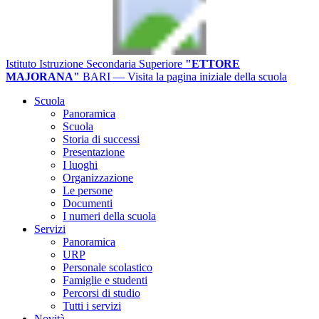
Istituto Istruzione Secondaria Superiore
"ETTORE
MAJORANA"
BARI
— Visita la pagina iniziale della scuola
Scuola
Panoramica
Scuola
Storia di successi
Presentazione
I luoghi
Organizzazione
Le persone
Documenti
I numeri della scuola
Servizi
Panoramica
URP
Personale scolastico
Famiglie e studenti
Percorsi di studio
Tutti i servizi
Novità