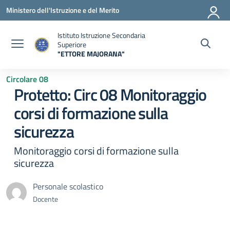
Vai ai contenuti
Vai al menu di navigazione
Vai al footer
Ministero dell'Istruzione e del Merito
Istituto Istruzione Secondaria
Superiore
"ETTORE MAJORANA"
— Visita la pagina iniziale della scuola
Circolare 08
Protetto: Circ 08 Monitoraggio
corsi di formazione sulla
sicurezza
Monitoraggio corsi di formazione sulla
sicurezza
Personale scolastico
Docente