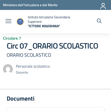
Vai ai contenuti
Vai al menu di navigazione
Vai al footer
Ministero dell'Istruzione e del Merito
Istituto Istruzione Secondaria
Superiore
"ETTORE MAJORANA"
— Visita la pagina iniziale della scuola
Circolare 7
Circ 07_ORARIO SCOLASTICO
ORARIO SCOLASTICO
Personale scolastico
Docente
Documenti