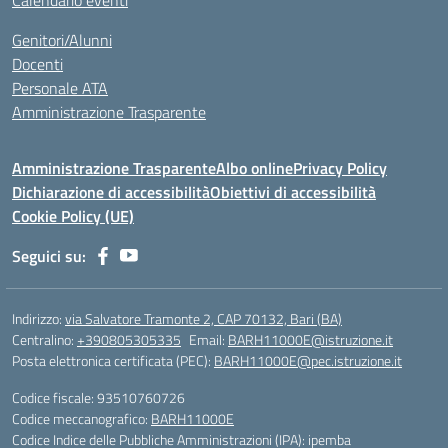
Calendario eventi
Genitori/Alunni
Docenti
Personale ATA
Amministrazione Trasparente
Amministrazione Trasparente
Albo online
Privacy Policy
Dichiarazione di accessibilità
Obiettivi di accessibilità
Cookie Policy (UE)
Seguici su:
Indirizzo:
via Salvatore Tramonte 2, CAP 70132, Bari (BA)
Centralino:
+390805305335
Email:
BARH11000E@istruzione.it
Posta elettronica certificata (PEC):
BARH11000E@pec.istruzione.it
Codice fiscale: 93510760726
Codice meccanografico:
BARH11000E
Codice Indice delle Pubbliche Amministrazioni (IPA): ipemba