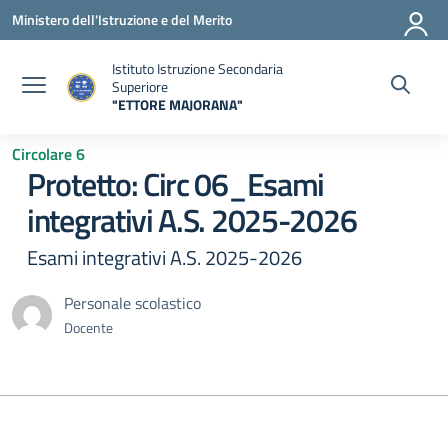
Vai ai contenuti
Vai al menu di navigazione
Vai al footer
Ministero dell'Istruzione e del Merito
Istituto Istruzione Secondaria
Superiore
"ETTORE MAJORANA"
— Visita la pagina iniziale della scuola
Circolare 6
Protetto: Circ 06_Esami
integrativi A.S. 2025-2026
Esami integrativi A.S. 2025-2026
Personale scolastico
Docente