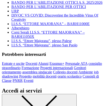
BANDO PER L’ABILITAZIONE OTTICI A.S. 2025/2026
BANDO PER L’ABILITAZIONE PER OTTICI
URP
DIVOC VS COVID: Discovering the Incredible Virus Of
Creativity
I.I.S.S. “ETTORE MAJORANA” – BARH11000E
Alberghiero
Corsi Serali I.I.S.S. “ETTORE MAJORANA” –
BARH11050X
I.I.S.S. “Ettore Majorana”, plesso Palese
I.I.S.S. “Ettore Majorana”, plesso San Paolo
Potrebbero interessarti
Entrate e uscite
Docenti
Alunni
Erasmus+
Personale ATA
consiglio
straordinario
Formazione
Progetti internazionali
Genitori
orientamento
assemblea sindacale
Collegio docenti
Ambiente
job
shadowing
Progetto
mobilità docenti
orario scolastico
Consigli di
Classe
PNRR
Eventi
Accedi ai servizi