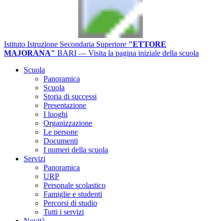
Istituto Istruzione Secondaria Superiore
"ETTORE
MAJORANA"
BARI
— Visita la pagina iniziale della scuola
Scuola
Panoramica
Scuola
Storia di successi
Presentazione
I luoghi
Organizzazione
Le persone
Documenti
I numeri della scuola
Servizi
Panoramica
URP
Personale scolastico
Famiglie e studenti
Percorsi di studio
Tutti i servizi
Novità