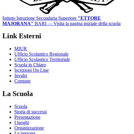
Istituto Istruzione Secondaria Superiore
"ETTORE
MAJORANA"
BARI
— Visita la pagina iniziale della scuola
Link Esterni
MIUR
Ufficio Scolastico Regionale
Ufficio Scolastico Territoriale
Scuola in Chiaro
Iscrizioni On Line
Invalsi
Comune
La Scuola
Scuola
Storia di successi
Presentazione
I luoghi
Organizzazione
Le persone