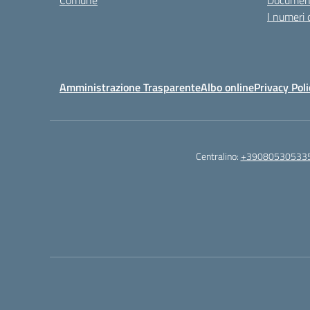
Comune
Documen
I numeri 
Amministrazione Trasparente
Albo online
Privacy Poli
Centralino:
+39080530533