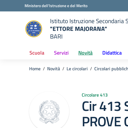
Vai ai contenuti
Vai al menu di navigazione
Vai al footer
Ministero dell'Istruzione e del Merito
Istituto Istruzione Secondaria 
"ETTORE MAJORANA"
BARI
della scuola
— Visita la pagina iniziale del
Scuola
Servizi
Novità
Didattica
Home
Novità
Le circolari
Circolari pubblic
Circolare 413
Cir 413
PROVE 