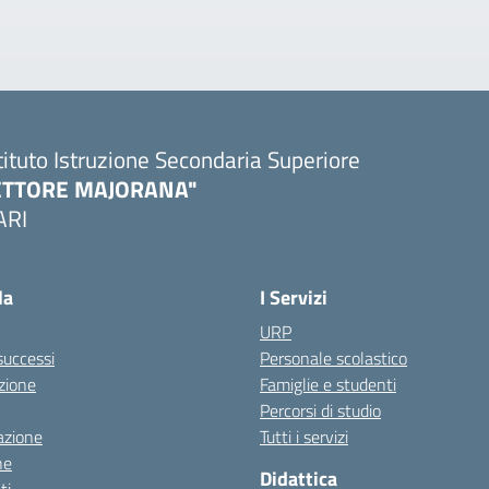
tituto Istruzione Secondaria Superiore
ETTORE MAJORANA"
ARI
Visita la pagina iniziale della scuola
la
I Servizi
URP
 successi
Personale scolastico
zione
Famiglie e studenti
Percorsi di studio
azione
Tutti i servizi
ne
Didattica