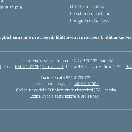
ti
Offerta formativa
della scuola
Le schede didattiche
I progetti delle classi
cy
Dichiarazione di accessibilità
Obiettivi di accessibilità
Cookie Pol
Indirizzo:
via Salvatore Tramonte 2, CAP 70132, Bari (BA)
5
Email:
BARH11000E@istruzione.it
Posta elettronica certificata (PEC):
BAR
Codice fiscale: 93510760726
Codice meccanografico:
BARH11000E
Codice Indice delle Pubbliche Amministrazioni (IPA): ipemba
Codice unico di fatturazione (CUF): FKMXFF