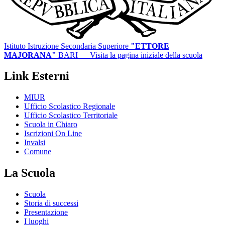
Istituto Istruzione Secondaria Superiore
"ETTORE
MAJORANA"
BARI
— Visita la pagina iniziale della scuola
Link Esterni
MIUR
Ufficio Scolastico Regionale
Ufficio Scolastico Territoriale
Scuola in Chiaro
Iscrizioni On Line
Invalsi
Comune
La Scuola
Scuola
Storia di successi
Presentazione
I luoghi