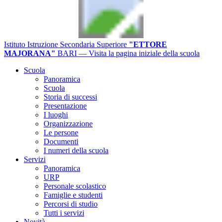
Istituto Istruzione Secondaria Superiore
"ETTORE
MAJORANA"
BARI
— Visita la pagina iniziale della scuola
Scuola
Panoramica
Scuola
Storia di successi
Presentazione
I luoghi
Organizzazione
Le persone
Documenti
I numeri della scuola
Servizi
Panoramica
URP
Personale scolastico
Famiglie e studenti
Percorsi di studio
Tutti i servizi
Novità