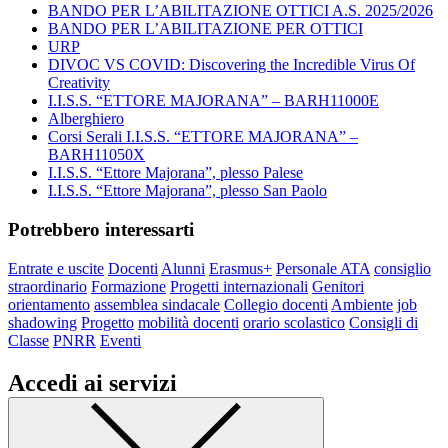
BANDO PER L’ABILITAZIONE OTTICI A.S. 2025/2026
BANDO PER L’ABILITAZIONE PER OTTICI
URP
DIVOC VS COVID: Discovering the Incredible Virus Of
Creativity
I.I.S.S. “ETTORE MAJORANA” – BARH11000E
Alberghiero
Corsi Serali I.I.S.S. “ETTORE MAJORANA” –
BARH11050X
I.I.S.S. “Ettore Majorana”, plesso Palese
I.I.S.S. “Ettore Majorana”, plesso San Paolo
Potrebbero interessarti
Entrate e uscite
Docenti
Alunni
Erasmus+
Personale ATA
consiglio
straordinario
Formazione
Progetti internazionali
Genitori
orientamento
assemblea sindacale
Collegio docenti
Ambiente
job
shadowing
Progetto
mobilità docenti
orario scolastico
Consigli di
Classe
PNRR
Eventi
Accedi ai servizi