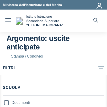
Vai ai contenuti
Vai al menu di navigazione
Vai al footer
Ministero dell'Istruzione e del Merito
Istituto Istruzione
Secondaria Superiore
"ETTORE MAJORANA"
— Visita la pagina iniziale della scuola
Argomento: uscite
anticipate
Stampa / Condividi
FILTRI
Filtri
SCUOLA
Documenti