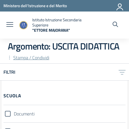
Vai ai contenuti
Vai al menu di navigazione
Vai al footer
Ministero dell'Istruzione e del Merito
Istituto Istruzione Secondaria
Superiore
"ETTORE MAJORANA"
— Visita la pagina iniziale della scuola
Argomento: USCITA DIDATTICA
Stampa / Condividi
FILTRI
Filtri
SCUOLA
Documenti