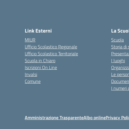
Link Esterni
La Scuo
MIUR
Scuola
Ufficio Scolastico Regionale
Storia di
Ufficio Scolastico Territoriale
Presenta
Scuola in Chiaro
I luoghi
Iscrizioni On Line
Organizz
Invalsi
Le perso
Comune
Documen
I numeri 
Amministrazione Trasparente
Albo online
Privacy Poli