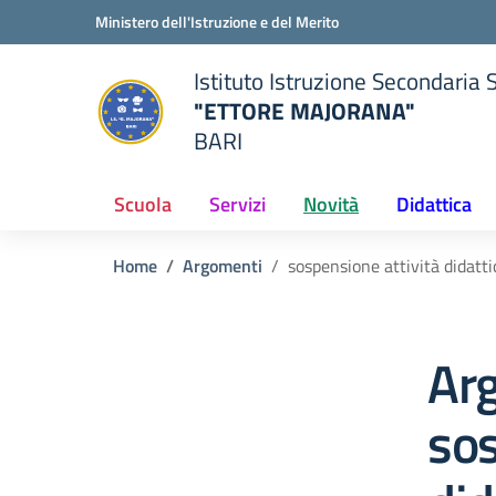
Vai ai contenuti
Vai al menu di navigazione
Vai al footer
Ministero dell'Istruzione e del Merito
Istituto Istruzione Secondaria 
"ETTORE MAJORANA"
BARI
della scuola
— Visita la pagina iniziale del
Scuola
Servizi
Novità
Didattica
Home
Argomenti
sospensione attività didatt
Ar
sos