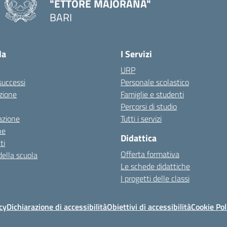
"ETTORE MAJORANA"
BARI
— Visita la pagina iniziale della scuola
la
I Servizi
URP
 successi
Personale scolastico
zione
Famiglie e studenti
Percorsi di studio
azione
Tutti i servizi
ne
Didattica
ti
Offerta formativa
della scuola
Le schede didattiche
I progetti delle classi
cy
Dichiarazione di accessibilità
Obiettivi di accessibilità
Cookie Pol