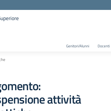
Superiore
la scuola
Genitori/Alunni
Docenti
iche
gomento:
pensione attività