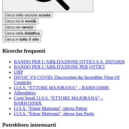
Cerca nella sezione
scuola
Cerca tra le
novità
Cerca nei
servizi
Cerca nella
didattica
Cerca in
tutto il sito
Ricerche frequenti
BANDO PER L’ABILITAZIONE OTTICI A.S. 2025/2026
BANDO PER L’ABILITAZIONE PER OTTICI
URP
DIVOC VS COVID: Discovering the Incredible Virus Of
Creativity
I.I.S.S. “ETTORE MAJORANA” – BARH11000E
Alberghiero
Corsi Serali I.I.S.S. “ETTORE MAJORANA” –
BARH11050X
I.I.S.S. “Ettore Majorana”, plesso Palese
I.I.S.S. “Ettore Majorana”, plesso San Paolo
Potrebbero interessarti