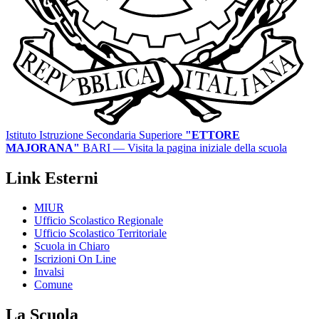
Istituto Istruzione Secondaria Superiore
"ETTORE
MAJORANA"
BARI
— Visita la pagina iniziale della scuola
Link Esterni
MIUR
Ufficio Scolastico Regionale
Ufficio Scolastico Territoriale
Scuola in Chiaro
Iscrizioni On Line
Invalsi
Comune
La Scuola