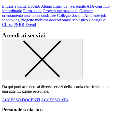
Entrate e uscite
Docenti
Alunni
Erasmus+
Personale ATA
consiglio
straordinario
Formazione
Progetti internazionali
Genitori
orientamento
assemblea sindacale
Collegio docenti
Ambiente
job
shadowing
Progetto
mobilità docenti
orario scolastico
Consigli di
Classe
PNRR
Eventi
Accedi ai servizi
Da qui puoi accedere ai diversi servizi della scuola che richiedono
una autenticazione personale.
ACCESSO DOCENTI
ACCESSO ATA
Personale scolastico