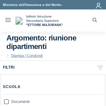
Vai ai contenuti
Vai al menu di navigazione
Vai al footer
Ministero dell'Istruzione e del Merito
Istituto Istruzione
Secondaria Superiore
"ETTORE MAJORANA"
— Visita la pagina iniziale della scuola
Argomento: riunione
dipartimenti
Stampa / Condividi
FILTRI
Filtri
SCUOLA
Documenti