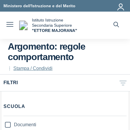
Vai ai contenuti
Vai al menu di navigazione
Vai al footer
Ministero dell'Istruzione e del Merito
Istituto Istruzione
Secondaria Superiore
"ETTORE MAJORANA"
— Visita la pagina iniziale della scuola
Argomento: regole
comportamento
Stampa / Condividi
FILTRI
Filtri
SCUOLA
Documenti