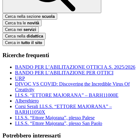
Cerca nella sezione
scuola
Cerca tra le
novità
Cerca nei
servizi
Cerca nella
didattica
Cerca in
tutto il sito
Ricerche frequenti
BANDO PER L’ABILITAZIONE OTTICI A.S. 2025/2026
BANDO PER L’ABILITAZIONE PER OTTICI
URP
DIVOC VS COVID: Discovering the Incredible Virus Of
Creativity
I.I.S.S. “ETTORE MAJORANA” – BARH11000E
Alberghiero
Corsi Serali I.I.S.S. “ETTORE MAJORANA” –
BARH11050X
I.I.S.S. “Ettore Majorana”, plesso Palese
I.I.S.S. “Ettore Majorana”, plesso San Paolo
Potrebbero interessarti