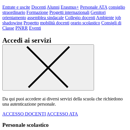
Entrate e uscite
Docenti
Alunni
Erasmus+
Personale ATA
consiglio
straordinario
Formazione
Progetti internazionali
Genitori
orientamento
assemblea sindacale
Collegio docenti
Ambiente
job
shadowing
Progetto
mobilità docenti
orario scolastico
Consigli di
Classe
PNRR
Eventi
Accedi ai servizi
Da qui puoi accedere ai diversi servizi della scuola che richiedono
una autenticazione personale.
ACCESSO DOCENTI
ACCESSO ATA
Personale scolastico