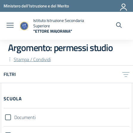
Vai ai contenuti
Vai al menu di navigazione
Vai al footer
Ministero dell'Istruzione e del Merito
Istituto Istruzione Secondaria
Superiore
"ETTORE MAJORANA"
— Visita la pagina iniziale della scuola
Argomento: permessi studio
Stampa / Condividi
FILTRI
Filtri
SCUOLA
Documenti