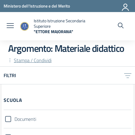
Vai ai contenuti
Vai al menu di navigazione
Vai al footer
Ministero dell'Istruzione e del Merito
Istituto Istruzione Secondaria
Superiore
"ETTORE MAJORANA"
— Visita la pagina iniziale della scuola
Argomento: Materiale didattico
Stampa / Condividi
FILTRI
Filtri
SCUOLA
Documenti