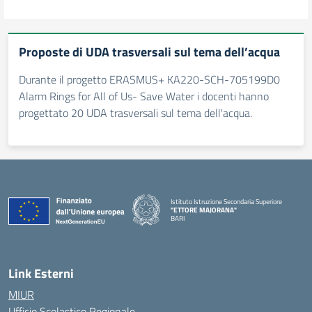
Proposte di UDA trasversali sul tema dell’acqua
Durante il progetto ERASMUS+ KA220-SCH-705199D0
Alarm Rings for All of Us- Save Water i docenti hanno
progettato 20 UDA trasversali sul tema dell'acqua.
Istituto Istruzione Secondaria Superiore
"ETTORE MAJORANA"
BARI
— Visita la pagina iniziale della scuola
Link Esterni
MIUR
Ufficio Scolastico Regionale