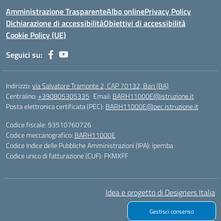
Amministrazione Trasparente
Albo online
Privacy Policy
Dichiarazione di accessibilità
Obiettivi di accessibilità
Cookie Policy (UE)
Seguici su:
Indirizzo:
via Salvatore Tramonte 2, CAP 70132, Bari (BA)
Centralino:
+390805305335
Email:
BARH11000E@istruzione.it
Posta elettronica certificata (PEC):
BARH11000E@pec.istruzione.it
Codice fiscale: 93510760726
Codice meccanografico:
BARH11000E
Codice Indice delle Pubbliche Amministrazioni (IPA): ipemba
Codice unico di fatturazione (CUF): FKMXFF
Idea e progetto di Designers Italia
Gestisci consenso