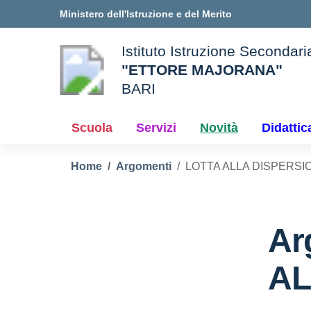
Vai ai contenuti
Vai al menu di navigazione
Vai al footer
Ministero dell'Istruzione e del Merito
Istituto Istruzione Secondar
"ETTORE MAJORANA"
BARI
e della scuola
— Visita la pagina iniziale d
Scuola
Servizi
Novità
Didattic
Home
Argomenti
LOTTA ALLA DISPERSI
Ar
AL