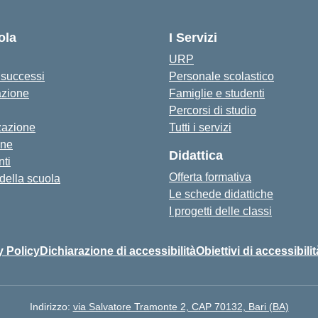
— Visita la pagina iniziale della s
ola
I Servizi
URP
i successi
Personale scolastico
azione
Famiglie e studenti
Percorsi di studio
zazione
Tutti i servizi
one
Didattica
ti
Offerta formativa
 della scuola
Le schede didattiche
I progetti delle classi
y Policy
Dichiarazione di accessibilità
Obiettivi di accessibilit
Indirizzo:
via Salvatore Tramonte 2, CAP 70132, Bari (BA)