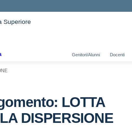
ia Superiore
ella scuola
a
Genitori/Alunni
Docenti
ONE
gomento: LOTTA
LA DISPERSIONE