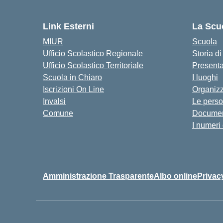
Link Esterni
La Scu
MIUR
Scuola
Ufficio Scolastico Regionale
Storia d
Ufficio Scolastico Territoriale
Present
Scuola in Chiaro
I luoghi
Iscrizioni On Line
Organiz
Invalsi
Le pers
Comune
Documen
I numeri
Amministrazione Trasparente
Albo online
Privac