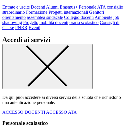
Entrate e uscite
Docenti
Alunni
Erasmus+
Personale ATA
consiglio
straordinario
Formazione
Progetti internazionali
Genitori
orientamento
assemblea sindacale
Collegio docenti
Ambiente
job
shadowing
Progetto
mobilità docenti
orario scolastico
Consigli di
Classe
PNRR
Eventi
Accedi ai servizi
Da qui puoi accedere ai diversi servizi della scuola che richiedono
una autenticazione personale.
ACCESSO DOCENTI
ACCESSO ATA
Personale scolastico