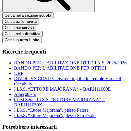
Cerca nella sezione
scuola
Cerca tra le
novità
Cerca nei
servizi
Cerca nella
didattica
Cerca in
tutto il sito
Ricerche frequenti
BANDO PER L’ABILITAZIONE OTTICI A.S. 2025/2026
BANDO PER L’ABILITAZIONE PER OTTICI
URP
DIVOC VS COVID: Discovering the Incredible Virus Of
Creativity
I.I.S.S. “ETTORE MAJORANA” – BARH11000E
Alberghiero
Corsi Serali I.I.S.S. “ETTORE MAJORANA” –
BARH11050X
I.I.S.S. “Ettore Majorana”, plesso Palese
I.I.S.S. “Ettore Majorana”, plesso San Paolo
Potrebbero interessarti