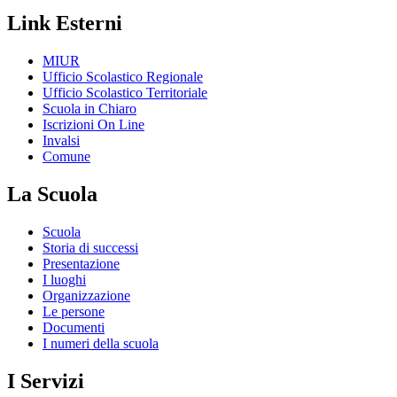
Link Esterni
MIUR
Ufficio Scolastico Regionale
Ufficio Scolastico Territoriale
Scuola in Chiaro
Iscrizioni On Line
Invalsi
Comune
La Scuola
Scuola
Storia di successi
Presentazione
I luoghi
Organizzazione
Le persone
Documenti
I numeri della scuola
I Servizi