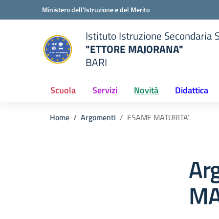
Vai ai contenuti
Vai al menu di navigazione
Vai al footer
Ministero dell'Istruzione e del Merito
Istituto Istruzione Secondaria 
"ETTORE MAJORANA"
BARI
della scuola
— Visita la pagina iniziale del
Scuola
Servizi
Novità
Didattica
Home
Argomenti
ESAME MATURITA’
Ar
MA