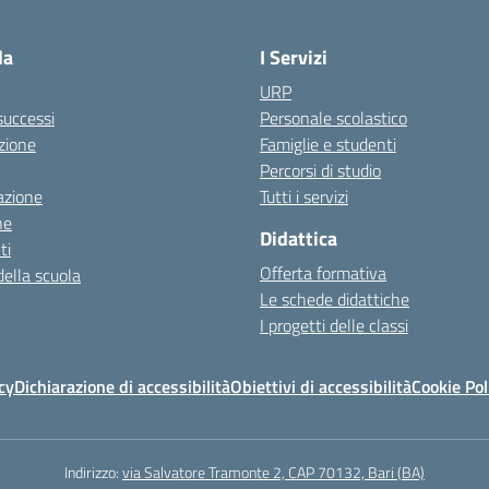
Visita la pagina iniziale della scuola
la
I Servizi
URP
 successi
Personale scolastico
zione
Famiglie e studenti
Percorsi di studio
azione
Tutti i servizi
ne
Didattica
ti
Offerta formativa
della scuola
Le schede didattiche
I progetti delle classi
cy
Dichiarazione di accessibilità
Obiettivi di accessibilità
Cookie Pol
Indirizzo:
via Salvatore Tramonte 2, CAP 70132, Bari (BA)