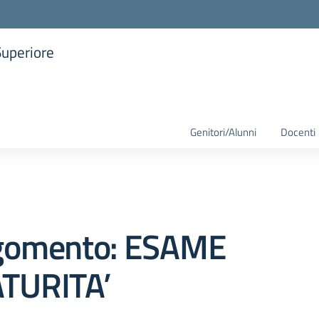
Superiore
la scuola
Genitori/Alunni
Docenti
gomento: ESAME
TURITA’