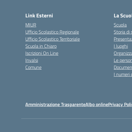
— 
Link Esterni
La Scuo
MIUR
Scuola
Ufficio Scolastico Regionale
Storia di
Ufficio Scolastico Territoriale
Presenta
Scuola in Chiaro
I luoghi
Iscrizioni On Line
Organizz
Invalsi
Le perso
Comune
Documen
I numeri 
Amministrazione Trasparente
Albo online
Privacy Poli