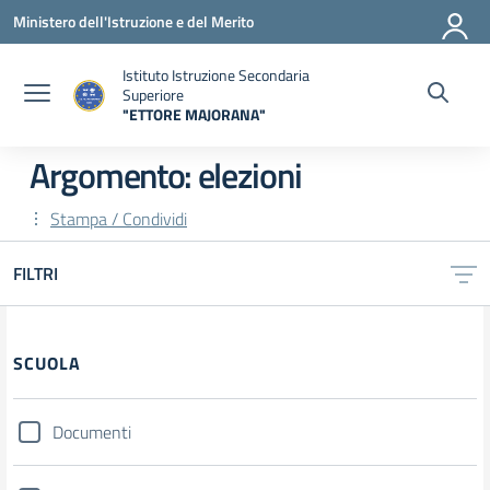
Vai ai contenuti
Vai al menu di navigazione
Vai al footer
Ministero dell'Istruzione e del Merito
Istituto Istruzione Secondaria
Superiore
"ETTORE MAJORANA"
— Visita la pagina iniziale della scuola
Argomento: elezioni
Stampa / Condividi
FILTRI
Filtri
SCUOLA
Documenti