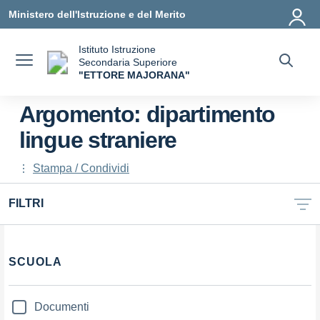
Vai ai contenuti
Vai al menu di navigazione
Vai al footer
Ministero dell'Istruzione e del Merito
Istituto Istruzione
Secondaria Superiore
"ETTORE MAJORANA"
— Visita la pagina iniziale della scuola
Argomento: dipartimento
lingue straniere
Stampa / Condividi
FILTRI
Filtri
SCUOLA
Documenti