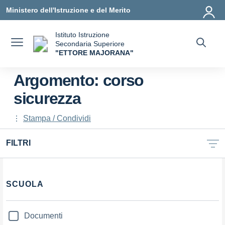
Vai ai contenuti
Vai al menu di navigazione
Vai al footer
Ministero dell'Istruzione e del Merito
Istituto Istruzione
Secondaria Superiore
"ETTORE MAJORANA"
— Visita la pagina iniziale della scuola
Argomento: corso
sicurezza
Stampa / Condividi
FILTRI
Filtri
SCUOLA
Documenti