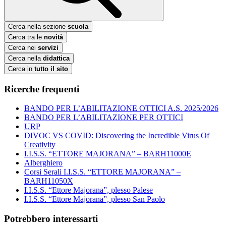
Cerca nella sezione
scuola
Cerca tra le
novità
Cerca nei
servizi
Cerca nella
didattica
Cerca in
tutto il sito
Ricerche frequenti
BANDO PER L’ABILITAZIONE OTTICI A.S. 2025/2026
BANDO PER L’ABILITAZIONE PER OTTICI
URP
DIVOC VS COVID: Discovering the Incredible Virus Of
Creativity
I.I.S.S. “ETTORE MAJORANA” – BARH11000E
Alberghiero
Corsi Serali I.I.S.S. “ETTORE MAJORANA” –
BARH11050X
I.I.S.S. “Ettore Majorana”, plesso Palese
I.I.S.S. “Ettore Majorana”, plesso San Paolo
Potrebbero interessarti