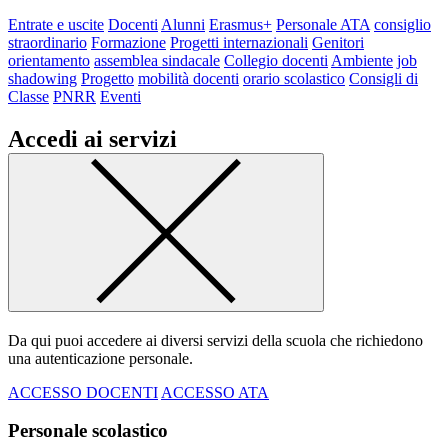
Entrate e uscite
Docenti
Alunni
Erasmus+
Personale ATA
consiglio
straordinario
Formazione
Progetti internazionali
Genitori
orientamento
assemblea sindacale
Collegio docenti
Ambiente
job
shadowing
Progetto
mobilità docenti
orario scolastico
Consigli di
Classe
PNRR
Eventi
Accedi ai servizi
Da qui puoi accedere ai diversi servizi della scuola che richiedono
una autenticazione personale.
ACCESSO DOCENTI
ACCESSO ATA
Personale scolastico