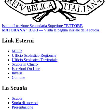
Istituto Istruzione Secondaria Superiore
"ETTORE
MAJORANA"
BARI
— Visita la pagina iniziale della scuola
Link Esterni
MIUR
Ufficio Scolastico Regionale
Ufficio Scolastico Territoriale
Scuola in Chiaro
Iscrizioni On Line
Invalsi
Comune
La Scuola
Scuola
Storia di successi
Presentazione