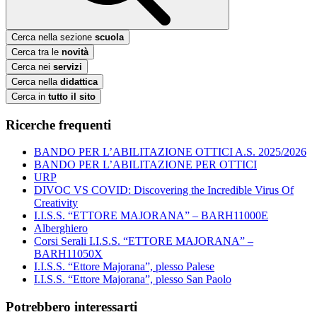
Cerca nella sezione
scuola
Cerca tra le
novità
Cerca nei
servizi
Cerca nella
didattica
Cerca in
tutto il sito
Ricerche frequenti
BANDO PER L’ABILITAZIONE OTTICI A.S. 2025/2026
BANDO PER L’ABILITAZIONE PER OTTICI
URP
DIVOC VS COVID: Discovering the Incredible Virus Of
Creativity
I.I.S.S. “ETTORE MAJORANA” – BARH11000E
Alberghiero
Corsi Serali I.I.S.S. “ETTORE MAJORANA” –
BARH11050X
I.I.S.S. “Ettore Majorana”, plesso Palese
I.I.S.S. “Ettore Majorana”, plesso San Paolo
Potrebbero interessarti