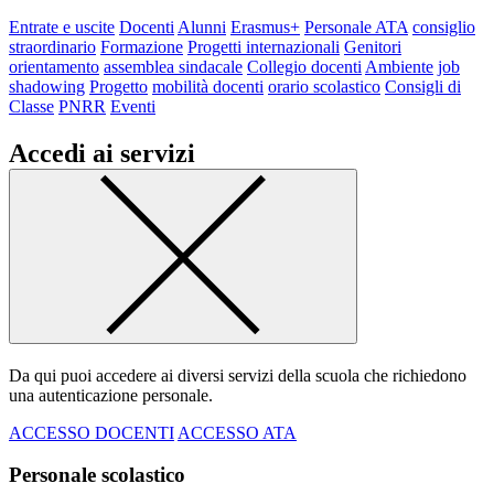
Entrate e uscite
Docenti
Alunni
Erasmus+
Personale ATA
consiglio
straordinario
Formazione
Progetti internazionali
Genitori
orientamento
assemblea sindacale
Collegio docenti
Ambiente
job
shadowing
Progetto
mobilità docenti
orario scolastico
Consigli di
Classe
PNRR
Eventi
Accedi ai servizi
Da qui puoi accedere ai diversi servizi della scuola che richiedono
una autenticazione personale.
ACCESSO DOCENTI
ACCESSO ATA
Personale scolastico