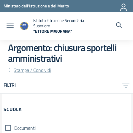
Vai ai contenuti
Vai al menu di navigazione
Vai al footer
Ministero dell'Istruzione e del Merito
Istituto Istruzione Secondaria
Superiore
"ETTORE MAJORANA"
— Visita la pagina iniziale della scuola
Argomento: chiusura sportelli
amministrativi
Stampa / Condividi
FILTRI
Filtri
SCUOLA
Documenti