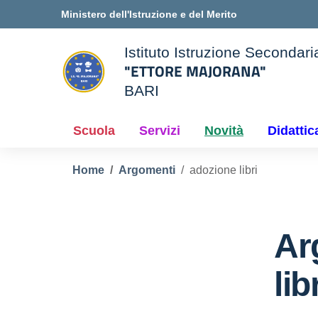
Vai ai contenuti
Vai al menu di navigazione
Vai al footer
Ministero dell'Istruzione e del Merito
Istituto Istruzione Secondar
"ETTORE MAJORANA"
BARI
e della scuola
— Visita la pagina iniziale d
Scuola
Servizi
Novità
Didattic
Home
Argomenti
adozione libri
Ar
lib