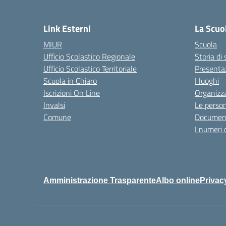
— 
Link Esterni
La Scuo
MIUR
Scuola
Ufficio Scolastico Regionale
Storia di
Ufficio Scolastico Territoriale
Presenta
Scuola in Chiaro
I luoghi
Iscrizioni On Line
Organizz
Invalsi
Le perso
Comune
Documen
I numeri 
Amministrazione Trasparente
Albo online
Privac