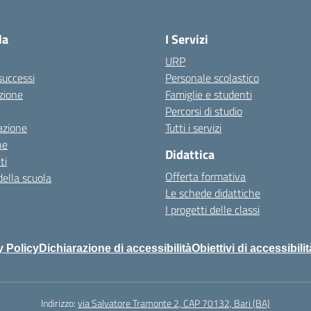
Visita la pagina iniziale della scuola
la
I Servizi
URP
 successi
Personale scolastico
zione
Famiglie e studenti
Percorsi di studio
azione
Tutti i servizi
ne
Didattica
ti
Offerta formativa
della scuola
Le schede didattiche
I progetti delle classi
y Policy
Dichiarazione di accessibilità
Obiettivi di accessibilit
Indirizzo:
via Salvatore Tramonte 2, CAP 70132, Bari (BA)