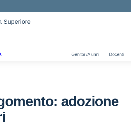
ia Superiore
ella scuola
a
Genitori/Alunni
Docenti
gomento: adozione
ri