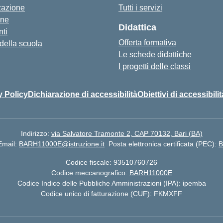
zazione
Tutti i servizi
one
Didattica
ti
Offerta formativa
 della scuola
Le schede didattiche
I progetti delle classi
y Policy
Dichiarazione di accessibilità
Obiettivi di accessibilit
Indirizzo:
via Salvatore Tramonte 2, CAP 70132, Bari (BA)
Email:
BARH11000E@istruzione.it
Posta elettronica certificata (PEC):
B
Codice fiscale: 93510760726
Codice meccanografico:
BARH11000E
Codice Indice delle Pubbliche Amministrazioni (IPA): ipemba
Codice unico di fatturazione (CUF): FKMXFF