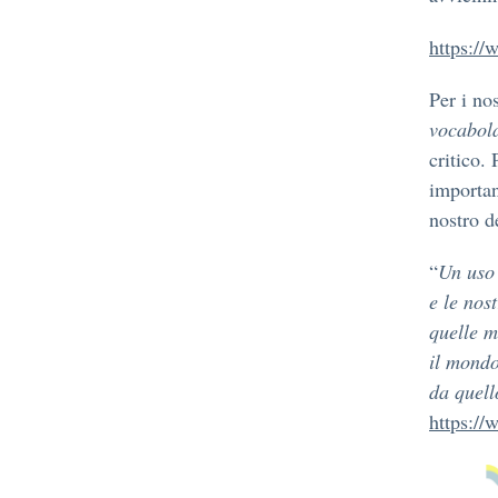
https://
Per i nos
vocabol
critico.
importan
nostro d
“
Un uso 
e le nos
quelle m
il mo
ndo
da quell
https://