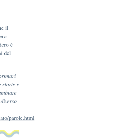
e il
iero
iero è
ni del
 primari
 storte e
cambiare
 diverso
lato/parole.html