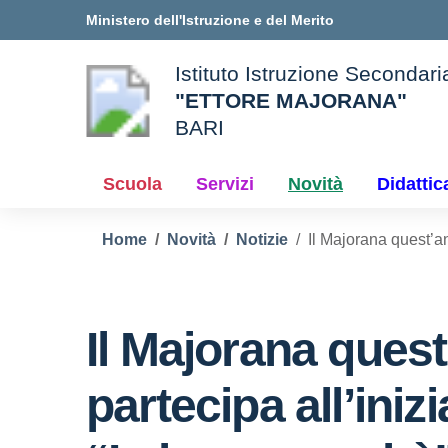
Vai ai contenuti
Vai al menu di navigazione
Vai al footer
Ministero dell'Istruzione e del Merito
Istituto Istruzione Secondar
"ETTORE MAJORANA"
BARI
e della scuola
— Visita la pagina iniziale d
Scuola
Servizi
Novità
Didattic
Home
Novità
Notizie
Il Majorana quest’an
Il Majorana ques
partecipa all’inizi