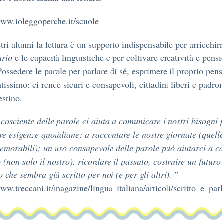
www.ioleggoperche.it/scuole
tri alunni la lettura è un supporto indispensabile per arricchirn
ario
e le capacità linguistiche e per coltivare creatività e pens
 Possedere le parole per parlare di sé, esprimere il proprio pens
tissimo: ci rende sicuri e consapevoli, cittadini liberi e padro
estino.
cosciente delle parole ci aiuta a comunicare i nostri bisogni
tre esigenze quotidiane; a raccontare le nostre giornate (quelle
emorabili); un uso consapevole delle parole può aiutarci a 
 (non solo il nostro), ricordare il passato, costruire un futuro
o che sembra già scritto per noi (e per gli altri).
”
www.treccani.it/magazine/lingua_italiana/articoli/scritto_e_par