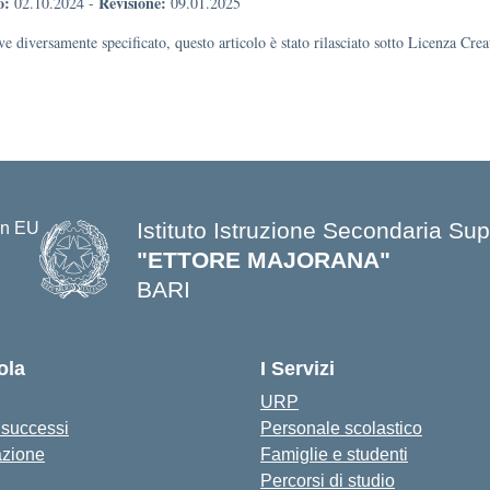
o:
Revisione:
02.10.2024
-
09.01.2025
e diversamente specificato, questo articolo è stato rilasciato sotto Licenza Cr
Istituto Istruzione Secondaria Sup
"ETTORE MAJORANA"
BARI
— Visita la pagina iniziale della s
ola
I Servizi
URP
i successi
Personale scolastico
azione
Famiglie e studenti
Percorsi di studio