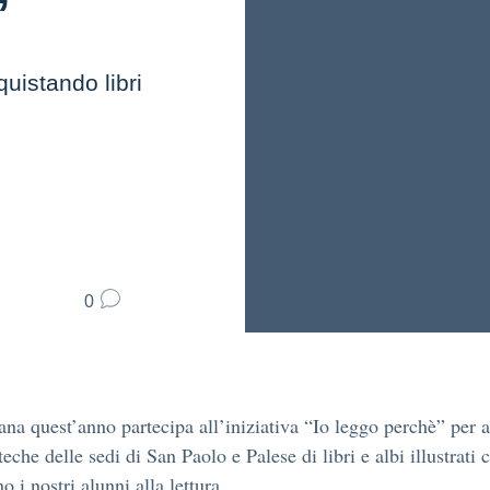
”
quistando libri
0
ana quest’anno partecipa all’iniziativa “Io leggo perchè” per a
teche delle sedi di San Paolo e Palese di libri e albi illustrati 
o i nostri alunni alla lettura.