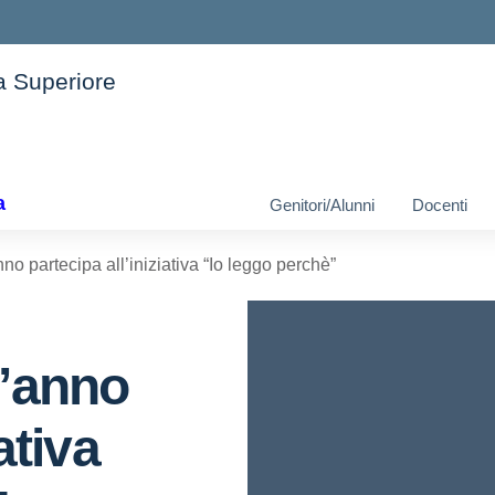
ia Superiore
ella scuola
a
Genitori/Alunni
Docenti
no partecipa all’iniziativa “Io leggo perchè”
t’anno
ativa