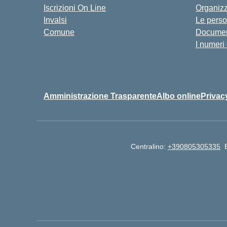
Iscrizioni On Line
Organiz
Invalsi
Le pers
Comune
Documen
I numeri
Amministrazione Trasparente
Albo online
Privac
Centralino:
+390805305335