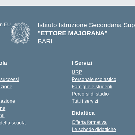
Istituto Istruzione Secondaria Sup
"ETTORE MAJORANA"
BARI
— Visita la pagina iniziale della s
ola
I Servizi
URP
i successi
Personale scolastico
azione
Famiglie e studenti
Percorsi di studio
zazione
Tutti i servizi
one
Didattica
ti
Offerta formativa
 della scuola
Le schede didattiche