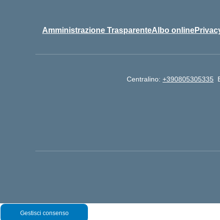
Amministrazione Trasparente
Albo online
Privac
Centralino:
+390805305335
Gestisci consenso