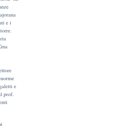
ianze
Majorana
ti e i
torre.
ria
Zina
ettore
 enorme
aletti e
l prof.
enti
hi