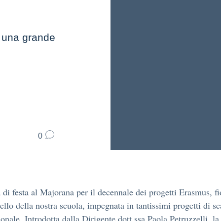
n una grande
0
 di festa al Majorana per il decennale dei progetti Erasmus, fi
iello della nostra scuola, impegnata in tantissimi progetti di 
ionale. Introdotta dalla Dirigente dott.ssa Paola Petruzzelli, la