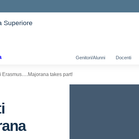
ia Superiore
ella scuola
a
Genitori/Alunni
Docenti
tti Erasmus….Majorana takes part!
i
rana