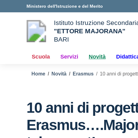
Vai ai contenuti
Vai al menu di navigazione
Vai al footer
Ministero dell'Istruzione e del Merito
Istituto Istruzione Secondar
"ETTORE MAJORANA"
BARI
e della scuola
— Visita la pagina iniziale d
Scuola
Servizi
Novità
Didattic
Home
Novità
Erasmus
10 anni di proge
10 anni di progett
Erasmus….Majo