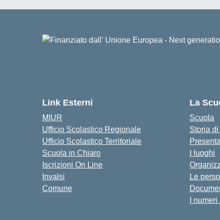
Link Esterni
La Scu
MIUR
Scuola
Ufficio Scolastico Regionale
Storia d
Ufficio Scolastico Territoriale
Present
Scuola in Chiaro
I luoghi
Iscrizioni On Line
Organiz
Invalsi
Le pers
Comune
Documen
I numeri