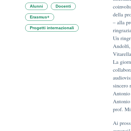
coinvolt
Alunni
Docenti
della pr
Erasmus+
– alla pr
Progetti internazionali
ringrazi
Un ringr
Andolfi,
Vitarella
La giorn
collabora
audiovis
sincero 
Antonio 
Antonio 
prof. Mi
Ai pross
europei!