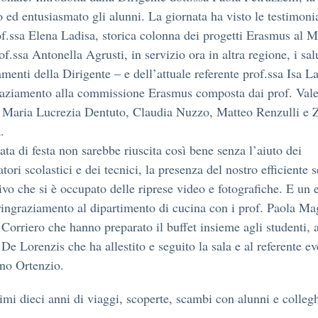
o ed entusiasmato gli alunni. La giornata ha visto le testimon
of.ssa Elena Ladisa, storica colonna dei progetti Erasmus al 
of.ssa Antonella Agrusti, in servizio ora in altra regione, i salu
amenti della Dirigente – e dell’attuale referente prof.ssa Isa La
aziamento alla commissione Erasmus composta dai prof. Vale
 Maria Lucrezia Dentuto, Claudia Nuzzo, Matteo Renzulli e 
.
ata di festa non sarebbe riuscita così bene senza l’aiuto dei
tori scolastici e dei tecnici, la presenza del nostro efficiente s
ivo che si è occupato delle riprese video e fotografiche. E un
ringraziamento al dipartimento di cucina con i prof. Paola Mag
Corriero che hanno preparato il buffet insieme agli studenti, a
De Lorenzis che ha allestito e seguito la sala e al referente ev
no Ortenzio.
imi dieci anni di viaggi, scoperte, scambi con alunni e colleg