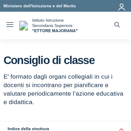
Vai ai contenuti
Vai al menu di navigazione
Vai al footer
Ministero dell'Istruzione e del Merito
Istituto Istruzione
Secondaria Superiore
"ETTORE MAJORANA"
— Visita la pagina iniziale della scuola
Consiglio di classe
E' formato dagli organi collegiali in cui i
docenti si incontrano per pianificare e
valutare periodicamente l’azione educativa
e didattica.
Indice della struttura