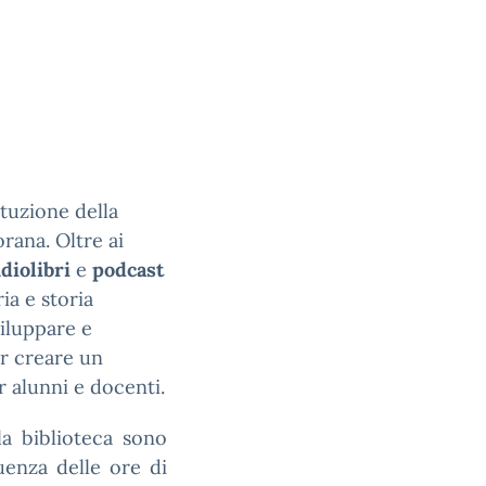
ituzione della
orana. Oltre ai
diolibri
e
podcast
ria e storia
viluppare e
er creare un
 alunni e docenti.
la biblioteca sono
quenza delle ore di