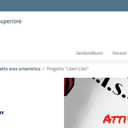
Superiore
la scuola
Genitori/Alunni
Docenti
etto area umanistica
Progetto “Liberi Libri”
”