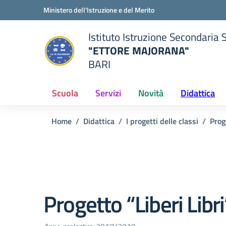
Vai ai contenuti
Vai al menu di navigazione
Vai al footer
Ministero dell'Istruzione e del Merito
Istituto Istruzione Secondaria 
"ETTORE MAJORANA"
BARI
della scuola
— Visita la pagina iniziale del
Scuola
Servizi
Novità
Didattica
Home
Didattica
I progetti delle classi
Prog
Progetto “Liberi Libri