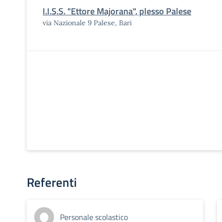
I.I.S.S. "Ettore Majorana", plesso Palese
via Nazionale 9 Palese, Bari
Referenti
Personale scolastico